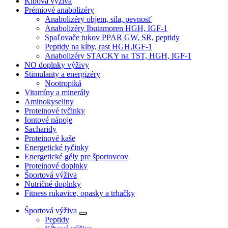
Kĺbová výživa
Prémiové anabolizéry
Anabolizéry objem, sila, pevnosť
Anabolizéry Ibutamoren HGH, IGF-1
Spaľovače tukov PPAR GW, SR, peptidy
Peptidy na kĺby, rast HGH,IGF-1
Anabolizéry STACKY na TST, HGH, IGF-1
NO doplnky výživy
Stimulanty a energizéry
Nootropiká
Vitamíny a minerály
Aminokyseliny
Proteinové tyčinky
Iontové nápoje
Sacharidy
Proteinové kaše
Energetické tyčinky
Energetické gély pre športovcov
Proteinové doplnky
Športová výživa
Nutričné doplnky
Fitness rukavice, opasky a trhačky
Športová výživa
Peptidy