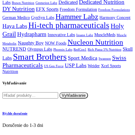
Dedicated Nutrition
Dedicated
Labs
Brawn Nutrition
Centurion Labz
DY Nutrition
EFX Sports
Freedom Formulation
Freedom Formulations
Hammer Labz
German Medico
GynSyn Labs
Harmony Concept
Hi-tech pharmaceuticals
Holy
Haya Labs
Grail
Hydrapharm
Innovative Labs
MuscleMeds
Insane Labz
Muscle
Nucleon Nutrition
Naughty Boy
NOW Foods
Metabolix
NUTREND
Skull
Olympus Labs
Phoenix Labs
RedCon1
Rich Piana 5% Nutrition
Smart Brothers
Swiss
Sport Medica
Labs
Swanson
Pharmaceuticals
USP Labs
Weider
Xcel Sports
US Gen Force
Nutrition
Vyhľadávanie
Hľadať:
Vyhľadávanie
Rýchle doručenie
Doručenie do 1-3 dni