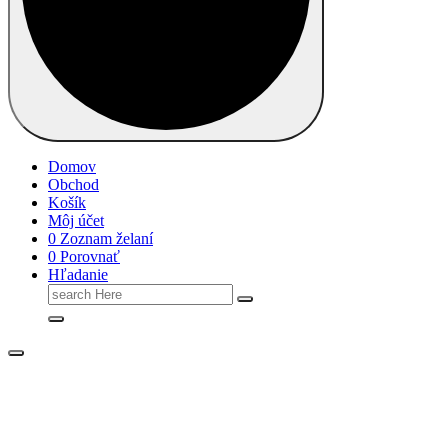
Domov
Obchod
Košík
Môj účet
0
Zoznam želaní
0
Porovnať
Hľadanie
Search
for: