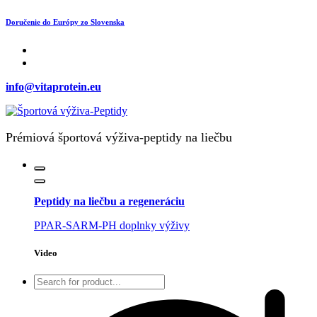
Skip
Doručenie do Európy zo Slovenska
to
content
info@vitaprotein.eu
Prémiová športová výživa-peptidy na liečbu
Peptidy na liečbu a regeneráciu
PPAR-SARM-PH doplnky výživy
Video