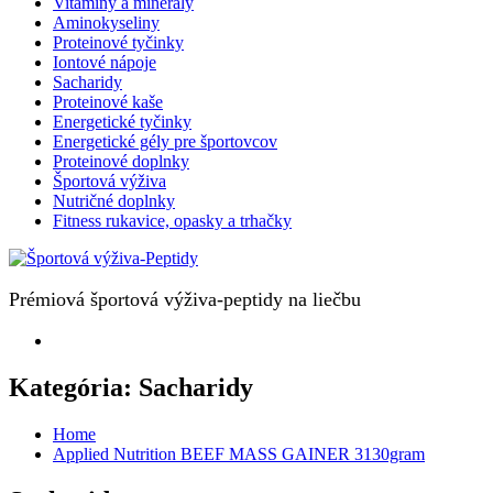
Vitamíny a minerály
Aminokyseliny
Proteinové tyčinky
Iontové nápoje
Sacharidy
Proteinové kaše
Energetické tyčinky
Energetické gély pre športovcov
Proteinové doplnky
Športová výživa
Nutričné doplnky
Fitness rukavice, opasky a trhačky
Prémiová športová výživa-peptidy na liečbu
Kategória:
Sacharidy
Home
Applied Nutrition BEEF MASS GAINER 3130gram