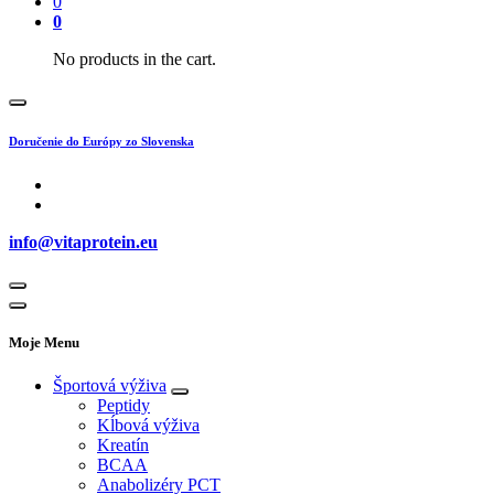
0
0
No products in the cart.
Doručenie do Európy zo Slovenska
info@vitaprotein.eu
Moje Menu
Športová výživa
Peptidy
Kĺbová výživa
Kreatín
BCAA
Anabolizéry PCT