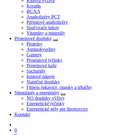
Kĺbová výživa
Kreatín
BCAA
Anabolizéry PCT
Prémiové anabolizéry
Spaľovače tukov
Vitamíny a minerály
Proteinové doplnky
Proteíny
Aminokyseliny
Gainery
Proteinové tyčinky
Proteinové kaše
Sacharidy
Iontové nápoje
Nutričné doplnky
Fitness rukavice, opasky a trhačky
Stimulanty a energizéry
NO doplnky výživy
Energetické tyčinky
Energetické gély pre športovcov
Kontakt
0