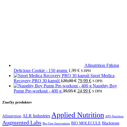
Allnutrition Fitking
Delicious Cookie - 150 grams
1,99
€
S DPH
Sport Medica
Pôvodná
Aktuálna
Recovery PRO 30 kapsúl
120,00
€
79,99
€
S DPH
cena
cena
Naughty Boy
Pôvodná
bola:
Aktuálna
je:
Pump Pre-workout - 400 g
39,95
€
24,99
€
S DPH
cena
120,00 €.
cena
79,99 €.
bola:
je:
Značky produktov
39,95 €.
24,99 €.
Applied Nutrition
ALR Industries
Allnutrition
APS Nutrition
Augmented Labs
BIO MOLECULE
Blackstone
Bio-Gen Innovations