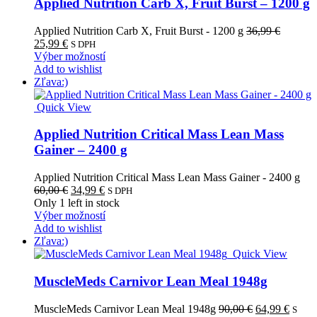
si
Applied Nutrition Carb X, Fruit Burst – 1200 g
môžete
vybrať
Applied Nutrition Carb X, Fruit Burst - 1200 g
36,99
€
na
Pôvodná
Aktuálna
25,99
€
S DPH
stránke
cena
cena
Tento
Výber možností
produktu.
bola:
je:
produkt
Add to wishlist
36,99 €.
25,99 €.
má
Zľava:)
viacero
variantov.
Quick View
Možnosti
si
Applied Nutrition Critical Mass Lean Mass
môžete
Gainer – 2400 g
vybrať
na
Applied Nutrition Critical Mass Lean Mass Gainer - 2400 g
stránke
Pôvodná
Aktuálna
60,00
€
34,99
€
S DPH
produktu.
cena
cena
Only
1
left in stock
bola:
je:
Tento
Výber možností
60,00 €.
34,99 €.
produkt
Add to wishlist
má
Zľava:)
viacero
Quick View
variantov.
Možnosti
MuscleMeds Carnivor Lean Meal 1948g
si
môžete
Pôvodná
Aktuá
MuscleMeds Carnivor Lean Meal 1948g
90,00
€
64,99
€
S
vybrať