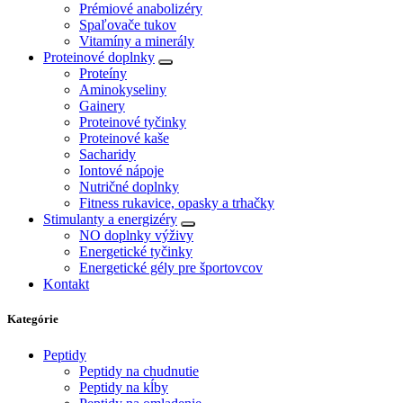
Prémiové anabolizéry
Spaľovače tukov
Vitamíny a minerály
Proteinové doplnky
Proteíny
Aminokyseliny
Gainery
Proteinové tyčinky
Proteinové kaše
Sacharidy
Iontové nápoje
Nutričné doplnky
Fitness rukavice, opasky a trhačky
Stimulanty a energizéry
NO doplnky výživy
Energetické tyčinky
Energetické gély pre športovcov
Kontakt
Kategórie
Peptidy
Peptidy na chudnutie
Peptidy na kĺby