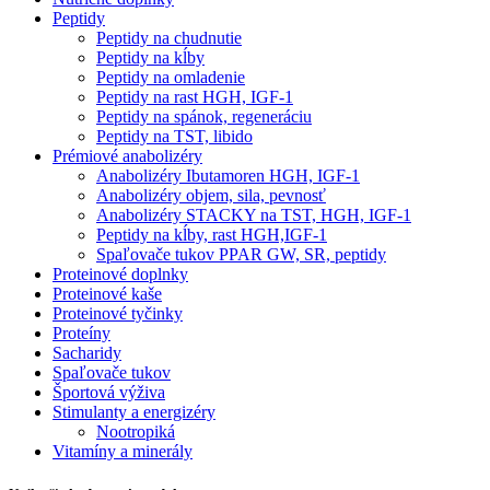
Peptidy
Peptidy na chudnutie
Peptidy na kĺby
Peptidy na omladenie
Peptidy na rast HGH, IGF-1
Peptidy na spánok, regeneráciu
Peptidy na TST, libido
Prémiové anabolizéry
Anabolizéry Ibutamoren HGH, IGF-1
Anabolizéry objem, sila, pevnosť
Anabolizéry STACKY na TST, HGH, IGF-1
Peptidy na kĺby, rast HGH,IGF-1
Spaľovače tukov PPAR GW, SR, peptidy
Proteinové doplnky
Proteinové kaše
Proteinové tyčinky
Proteíny
Sacharidy
Spaľovače tukov
Športová výživa
Stimulanty a energizéry
Nootropiká
Vitamíny a minerály