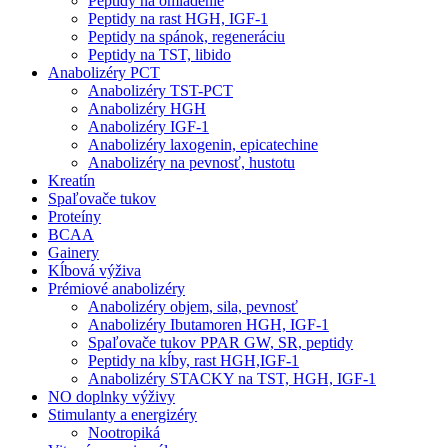
Peptidy na omladenie
Peptidy na rast HGH, IGF-1
Peptidy na spánok, regeneráciu
Peptidy na TST, libido
Anabolizéry PCT
Anabolizéry TST-PCT
Anabolizéry HGH
Anabolizéry IGF-1
Anabolizéry laxogenin, epicatechine
Anabolizéry na pevnosť, hustotu
Kreatín
Spaľovače tukov
Proteíny
BCAA
Gainery
Kĺbová výživa
Prémiové anabolizéry
Anabolizéry objem, sila, pevnosť
Anabolizéry Ibutamoren HGH, IGF-1
Spaľovače tukov PPAR GW, SR, peptidy
Peptidy na kĺby, rast HGH,IGF-1
Anabolizéry STACKY na TST, HGH, IGF-1
NO doplnky výživy
Stimulanty a energizéry
Nootropiká