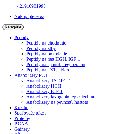
+421910901998
Nakupujte teraz
Kategórie
Peptidy
Peptidy na chudnutie
Peptidy na kĺby
Peptidy na omladenie
Peptidy na rast HGH, IGF-1
Peptidy na spánok, regeneráciu
Peptidy na TST, libido
Anabolizéry PCT
Anabolizéry TST-PCT
Anabolizéry HGH
Anabolizéry IGF-1
Anabolizéry laxogenin, epicatechine
Anabolizéry na pevnosť, hustotu
Kreatín
Spaľovače tukov
Proteíny
BCAA
Gainery