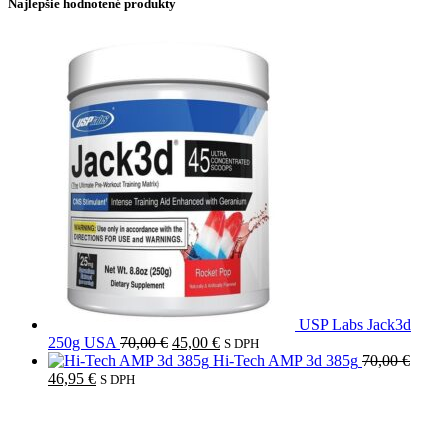
Najlepšie hodnotené produkty
USP Labs Jack3d
Pôvodná
Aktuálna
250g USA
70,00
€
45,00
€
S DPH
cena
cena
Hi-Tech AMP 3d 385g
70,00
€
Pôvodná
Aktuálna
bola:
je:
46,95
€
S DPH
cena
cena
70,00 €.
45,00 €.
bola:
je:
70,00 €.
46,95 €.