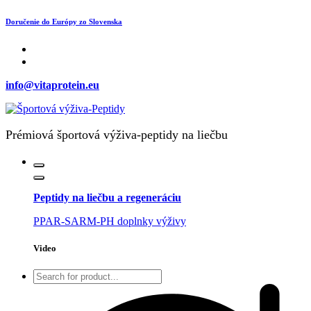
Skip
Doručenie do Európy zo Slovenska
to
content
info@vitaprotein.eu
Prémiová športová výživa-peptidy na liečbu
Peptidy na liečbu a regeneráciu
PPAR-SARM-PH doplnky výživy
Video