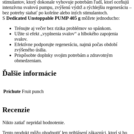
stimulantov, ktorý dokonale vyhovuje potrebám ľudí, ktorí oceňujú
intenzívnu svalovú pumpu, zvýšenú výdrž a rýchlejšiu regeneráciu –
bez potreby siahať po kofeíne alebo iných stimulantoch.
S
Dedicated Unstoppable PUMP 405 g
môžete jednoducho:
Trénujte aj večer bez rizika problémov so spánkom.
Užite si efekt „vyplnenia svalov“ a hlbokého zapojenia
svalov.
Efektívne podporujte regeneráciu, najmä počas období
zvýšeného úsilia.
Prispôsobte doplnky svojim potrebám a zdravotným
obmedzeniam.
Ďalšie informácie
Príchute
Fruit punch
Recenzie
Nikto zatiaľ nepridal hodnotenie.
Tento produkt môžu ohodnotiť len prihlásení zákazníci, ktorí si ho