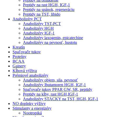
Peptidy na omladenie
Peptidy na rast HGH, IGF-1
Peptidy na spánok, regeneráciu
Peptidy na TST, libido
Anabolizéry PCT
Anabolizéry TST-PCT
Anabolizéry HGH
Anabolizéry IGF-1
Anabolizéry laxogenin, epicatechine
Anabolizéry na pevnosť, hustotu
Kreatín
Spaľovače tukov
Proteíny
BCAA
Gainery
Kĺbová výživa
Prémiové anabolizéry
Anabolizéry objem, sila, pevnosť
Anabolizéry Ibutamoren HGH, IGF-1
Spaľovače tukov PPAR GW, SR, peptidy
Peptidy na kĺby, rast HGH,IGF-1
Anabolizéry STACKY na TST, HGH, IGF-1
NO doplnky výživy
Stimulanty a energizéry
Nootropiká