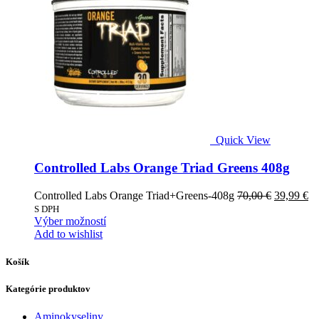
vybrať
na
stránke
produktu.
Quick View
Controlled Labs Orange Triad Greens 408g
Pôvodná
Ak
Controlled Labs Orange Triad+Greens-408g
70,00
€
39,99
€
cena
ce
S DPH
Tento
bola:
je:
Výber možností
produkt
70,00 €.
39
Add to wishlist
má
viacero
Košík
variantov.
Možnosti
Kategórie produktov
si
môžete
Aminokyseliny