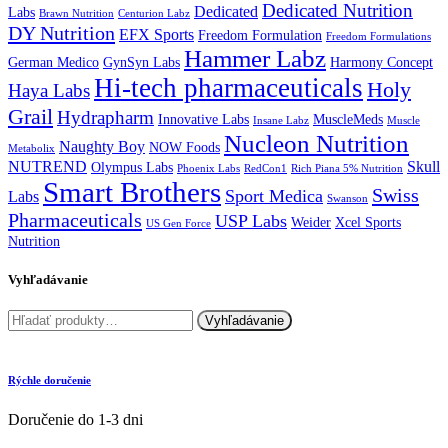
Dedicated Nutrition
Dedicated
Labs
Brawn Nutrition
Centurion Labz
DY Nutrition
EFX Sports
Freedom Formulation
Freedom Formulations
Hammer Labz
German Medico
GynSyn Labs
Harmony Concept
Hi-tech pharmaceuticals
Holy
Haya Labs
Grail
Hydrapharm
Innovative Labs
MuscleMeds
Insane Labz
Muscle
Nucleon Nutrition
Naughty Boy
NOW Foods
Metabolix
NUTREND
Skull
Olympus Labs
Phoenix Labs
RedCon1
Rich Piana 5% Nutrition
Smart Brothers
Swiss
Sport Medica
Labs
Swanson
Pharmaceuticals
USP Labs
Weider
Xcel Sports
US Gen Force
Nutrition
Vyhľadávanie
Hľadať:
Vyhľadávanie
Rýchle doručenie
Doručenie do 1-3 dni