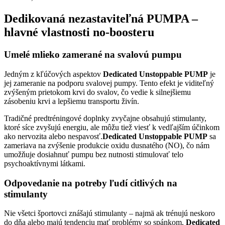
Dedikovaná nezastaviteľná PUMPA –
hlavné vlastnosti no-boosteru
Umelé mlieko zamerané na svalovú pumpu
Jedným z kľúčových aspektov
Dedicated Unstoppable PUMP
je
jej zameranie na podporu svalovej pumpy. Tento efekt je viditeľný
zvýšeným prietokom krvi do svalov, čo vedie k silnejšiemu
zásobeniu krvi a lepšiemu transportu živín.
Tradičné predtréningové doplnky zvyčajne obsahujú stimulanty,
ktoré síce zvyšujú energiu, ale môžu tiež viesť k vedľajším účinkom
ako nervozita alebo nespavosť.
Dedicated Unstoppable PUMP
sa
zameriava na zvýšenie produkcie oxidu dusnatého (NO), čo nám
umožňuje dosiahnuť pumpu bez nutnosti stimulovať telo
psychoaktívnymi látkami.
Odpovedanie na potreby ľudí citlivých na
stimulanty
Nie všetci športovci znášajú stimulanty – najmä ak trénujú neskoro
do dňa alebo majú tendenciu mať problémy so spánkom.
Dedicated