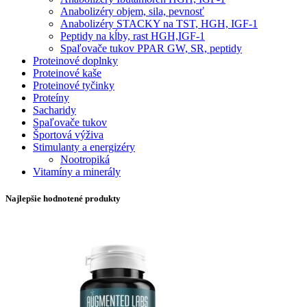
Anabolizéry objem, sila, pevnosť
Anabolizéry STACKY na TST, HGH, IGF-1
Peptidy na kĺby, rast HGH,IGF-1
Spaľovače tukov PPAR GW, SR, peptidy
Proteinové doplnky
Proteinové kaše
Proteinové tyčinky
Proteíny
Sacharidy
Spaľovače tukov
Športová výživa
Stimulanty a energizéry
Nootropiká
Vitamíny a minerály
Najlepšie hodnotené produkty