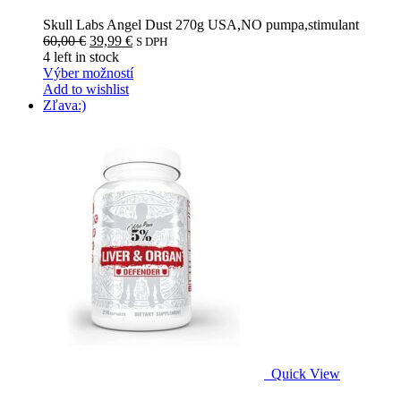
Skull Labs Angel Dust 270g USA,NO pumpa,stimulant
Pôvodná
Aktuálna
60,00
€
39,99
€
S DPH
cena
cena
4
left in stock
bola:
je:
Tento
Výber možností
60,00 €.
39,99 €.
produkt
Add to wishlist
má
Zľava:)
viacero
variantov.
Možnosti
si
môžete
vybrať
na
stránke
produktu.
Quick View