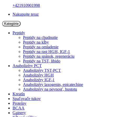
+421910901998
Nakupujte teraz
Kategórie
Peptidy
Peptidy na chudnutie
Peptidy na kĺby
Peptidy na omladenie
Peptidy na rast HGH, IGF-1
Peptidy na spánok, regeneráciu
Peptidy na TST, libido
Anabolizéry PCT
Anabolizéry TST-PCT
Anabolizéry HGH
Anabolizéry IGF-1
Anabolizéry laxogenin, epicatechine
Anabolizéry na pevnosť, hustotu
Kreatín
Spaľovače tukov
Proteíny
BCAA
Gainery