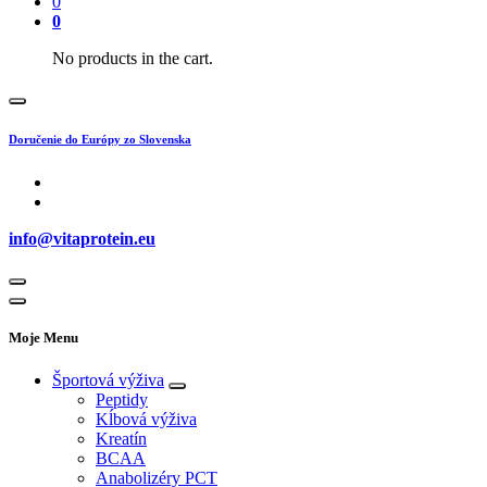
0
0
No products in the cart.
Doručenie do Európy zo Slovenska
info@vitaprotein.eu
Moje Menu
Športová výživa
Peptidy
Kĺbová výživa
Kreatín
BCAA
Anabolizéry PCT