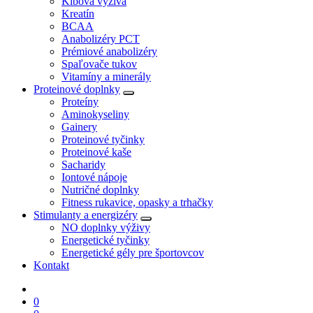
Kĺbová výživa
Kreatín
BCAA
Anabolizéry PCT
Prémiové anabolizéry
Spaľovače tukov
Vitamíny a minerály
Proteinové doplnky
Proteíny
Aminokyseliny
Gainery
Proteinové tyčinky
Proteinové kaše
Sacharidy
Iontové nápoje
Nutričné doplnky
Fitness rukavice, opasky a trhačky
Stimulanty a energizéry
NO doplnky výživy
Energetické tyčinky
Energetické gély pre športovcov
Kontakt
0