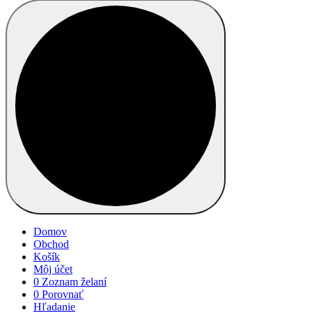
Domov
Obchod
Košík
Môj účet
0
Zoznam želaní
0
Porovnať
Hľadanie