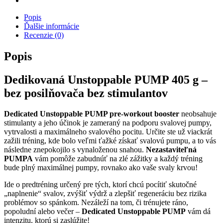
Popis
Ďalšie informácie
Recenzie (0)
Popis
Dedikovaná Unstoppable PUMP 405 g –
bez posilňovača bez stimulantov
Dedicated Unstoppable PUMP pre-workout booster
neobsahuje
stimulanty a jeho účinok je zameraný na podporu svalovej pumpy,
vytrvalosti a maximálneho svalového pocitu. Určite ste už viackrát
zažili tréning, kde bolo veľmi ťažké získať svalovú pumpu, a to vás
následne znepokojilo s vynaloženou snahou.
Nezastaviteľná
PUMPA
vám pomôže zabudnúť na zlé zážitky a každý tréning
bude plný maximálnej pumpy, rovnako ako vaše svaly krvou!
Ide o predtréning určený pre tých, ktorí chcú pocítiť skutočné
„naplnenie“ svalov, zvýšiť výdrž a zlepšiť regeneráciu bez rizika
problémov so spánkom. Nezáleží na tom, či trénujete ráno,
popoludní alebo večer –
Dedicated Unstoppable PUMP
vám dá
intenzitu, ktorú si zaslúžite!