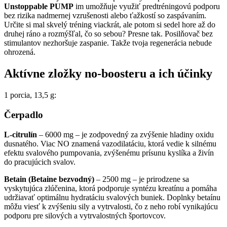
Unstoppable PUMP
im umožňuje využiť predtréningovú podporu
bez rizika nadmernej vzrušenosti alebo ťažkostí so zaspávaním.
Určite si mal skvelý tréning viackrát, ale potom si sedel hore až do
druhej ráno a rozmýšľal, čo so sebou? Presne tak. Posilňovač bez
stimulantov nezhoršuje zaspanie. Takže tvoja regenerácia nebude
ohrozená.
Aktívne zložky no-boosteru a ich účinky
1 porcia, 13,5 g:
Čerpadlo
L-citrulín
– 6000 mg – je zodpovedný za zvýšenie hladiny oxidu
dusnatého. Viac NO znamená vazodilatáciu, ktorá vedie k silnému
efektu svalového pumpovania, zvýšenému prísunu kyslíka a živín
do pracujúcich svalov.
Betain (Betaine bezvodný)
– 2500 mg – je prirodzene sa
vyskytujúca zlúčenina, ktorá podporuje syntézu kreatínu a pomáha
udržiavať optimálnu hydratáciu svalových buniek. Doplnky betaínu
môžu viesť k zvýšeniu sily a vytrvalosti, čo z neho robí vynikajúcu
podporu pre silových a vytrvalostných športovcov.