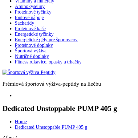
Vitamíny a minerály
Aminokyseliny
Proteinové tyčinky
Iontové nápoje
Sacharidy
Proteinové kaše
Energetické tyčinky
Energetické gély pre športovcov
Proteinové doplnky
Športová výživa
Nutričné doplnky
Fitness rukavice, opasky a trhačky
Prémiová športová výživa-peptidy na liečbu
Dedicated Unstoppable PUMP 405 g
Home
Dedicated Unstoppable PUMP 405 g
Zľava:)