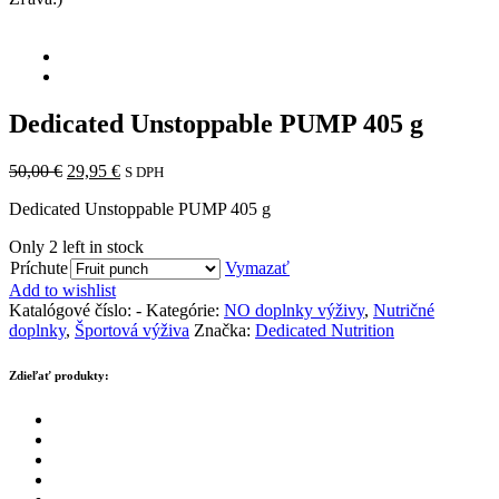
Dedicated Unstoppable PUMP 405 g
Pôvodná
Aktuálna
50,00
€
29,95
€
S DPH
cena
cena
Dedicated Unstoppable PUMP 405 g
bola:
je:
50,00 €.
29,95 €.
Only
2
left in stock
Príchute
Vymazať
Add to wishlist
Katalógové číslo:
-
Kategórie:
NO doplnky výživy
,
Nutričné
doplnky
,
Športová výživa
Značka:
Dedicated Nutrition
Zdieľať produkty: