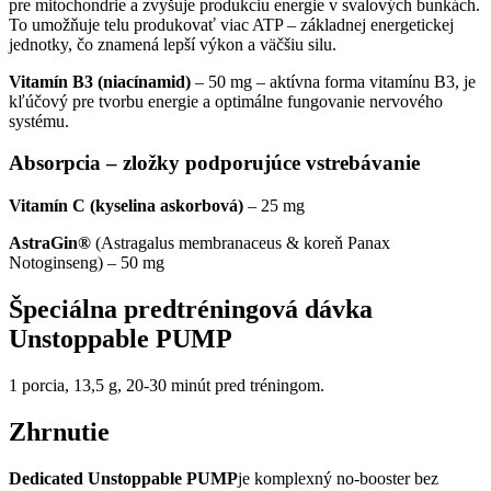
pre mitochondrie a zvyšuje produkciu energie v svalových bunkách.
To umožňuje telu produkovať viac ATP – základnej energetickej
jednotky, čo znamená lepší výkon a väčšiu silu.
Vitamín B3 (niacínamid)
– 50 mg – aktívna forma vitamínu B3, je
kľúčový pre tvorbu energie a optimálne fungovanie nervového
systému.
Absorpcia – zložky podporujúce vstrebávanie
Vitamín C (kyselina askorbová)
– 25 mg
AstraGin®
(Astragalus membranaceus & koreň Panax
Notoginseng) – 50 mg
Špeciálna predtréningová dávka
Unstoppable PUMP
1 porcia, 13,5 g, 20-30 minút pred tréningom.
Zhrnutie
Dedicated Unstoppable PUMP
je komplexný no-booster bez