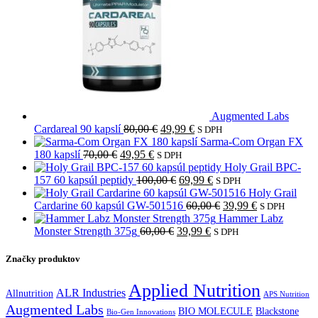
Augmented Labs
Pôvodná
Aktuálna
Cardareal 90 kapslí
80,00
€
49,99
€
S DPH
cena
cena
Sarma-Com Organ FX
Pôvodná
Aktuálna
bola:
je:
180 kapslí
70,00
€
49,95
€
S DPH
cena
cena
80,00 €.
49,99 €.
Holy Grail BPC-
bola:
je:
Pôvodná
Aktuálna
157 60 kapsúl peptidy
100,00
€
69,99
€
S DPH
70,00 €.
49,95 €.
cena
cena
Holy Grail
bola:
je:
Pôvodná
Aktuálna
Cardarine 60 kapsúl GW-501516
60,00
€
39,99
€
S DPH
100,00 €.
69,99 €.
cena
cena
Hammer Labz
Pôvodná
Aktuálna
bola:
je:
Monster Strength 375g
60,00
€
39,99
€
S DPH
cena
cena
60,00 €.
39,99 €.
bola:
je:
Značky produktov
60,00 €.
39,99 €.
Applied Nutrition
ALR Industries
Allnutrition
APS Nutrition
Augmented Labs
BIO MOLECULE
Blackstone
Bio-Gen Innovations