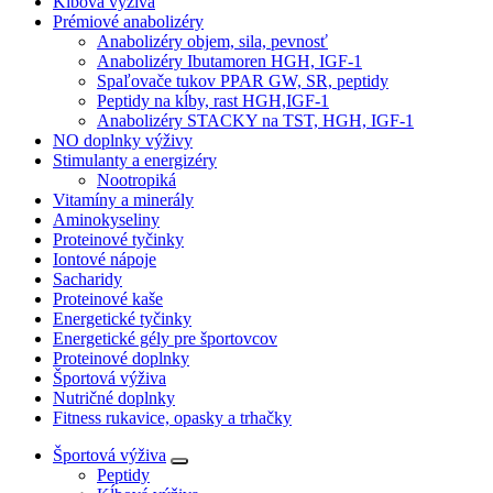
Kĺbová výživa
Prémiové anabolizéry
Anabolizéry objem, sila, pevnosť
Anabolizéry Ibutamoren HGH, IGF-1
Spaľovače tukov PPAR GW, SR, peptidy
Peptidy na kĺby, rast HGH,IGF-1
Anabolizéry STACKY na TST, HGH, IGF-1
NO doplnky výživy
Stimulanty a energizéry
Nootropiká
Vitamíny a minerály
Aminokyseliny
Proteinové tyčinky
Iontové nápoje
Sacharidy
Proteinové kaše
Energetické tyčinky
Energetické gély pre športovcov
Proteinové doplnky
Športová výživa
Nutričné doplnky
Fitness rukavice, opasky a trhačky
Športová výživa
Peptidy