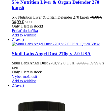
5% Nutrition Liver & Organ Defender 270
kapslí
5% Nutrition Liver & Organ Defender 270 kapslí
70,00
€
Pôvodná
Aktuálna
34,99
€
S DPH
cena
cena
Only
1
left in stock!
bola:
je:
Pridať do košíka
70,00 €.
34,99 €.
Add to wishlist
Zľava:)
Quick View
Skull Labs Angel Dust 270g v 2.0 USA
Pôvodná
Aktuá
Skull Labs Angel Dust 270g v 2.0 USA.
59,99
€
39,99
€
S
cena
cena
DPH
bola:
je:
Only
1
left in stock
Tento
59,99 €.
39,99 
Výber možností
produkt
Add to wishlist
má
Zľava:)
viacero
variantov.
Možnosti
si
môžete