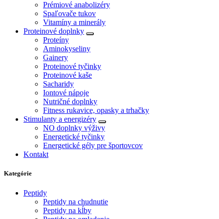
Prémiové anabolizéry
Spaľovače tukov
Vitamíny a minerály
Proteinové doplnky
Proteíny
Aminokyseliny
Gainery
Proteinové tyčinky
Proteinové kaše
Sacharidy
Iontové nápoje
Nutričné doplnky
Fitness rukavice, opasky a trhačky
Stimulanty a energizéry
NO doplnky výživy
Energetické tyčinky
Energetické gély pre športovcov
Kontakt
Kategórie
Peptidy
Peptidy na chudnutie
Peptidy na kĺby