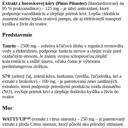
Extrakt z borovicovej kôry (Pinus Pinaster)
(štandardizovaný na
95 % prokyanidínov) – 125 mg – je silný antioxidant, ktorý
podporuje vazodilatáciu a zlepšuje prietok krvi. Lepšia cirkulácia
znamená nielen lepšiu svalovú pumpu, ale aj efektívnejší transport
kyslíka a živín do svalov.
Predstavenie
Taurín
– 2500 mg – zohráva kľúčovú úlohu v regulácii rovnováhy
vody a elektrolytov, podporuje funkciu nervov a chráni svaly pred
oxidačným stresom. Je známy svojou schopnosťou zlepšiť
koncentráciu a znížiť únavu, vďaka čomu je výbornou
predtréningovou zložkou.
S7®
(zelený čaj, zelená káva, kurkuma, čerešňa, čučoriedka, kel a
extrakt z brokolice) – 100 mg – je patentovaná zmes rastlinných
extraktov, ktorá podporuje prirodzenú produkciu oxidu dusnatého
(NO), zvyšuje prietok krvi a zlepšuje dodávku kyslíka a živín do
svalov.
Moc
WATTS’UP™
(extrakt z citrus sinensis) – 250 mg – je patentovaný
extrakt z plodu Citrus sinensis, ktorý pôsobí ako prírodný stimulant