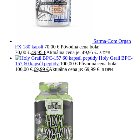
Sarma-Com Organ
FX 180 kapslí
70,00
€
Pôvodná cena bola:
70,00 €.
49,95
€
Aktuálna cena je: 49,95 €.
S DPH
Holy Grail BPC-
157 60 kapsúl peptidy
100,00
€
Pôvodná cena bola:
100,00 €.
69,99
€
Aktuálna cena je: 69,99 €.
S DPH