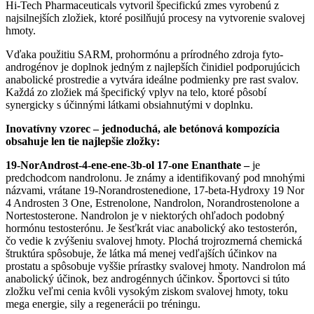
Hi-Tech Pharmaceuticals vytvoril špecifickú zmes vyrobenú z
najsilnejších zložiek, ktoré posilňujú procesy na vytvorenie svalovej
hmoty.
Vďaka použitiu SARM, prohormónu a prírodného zdroja fyto-
androgénov je doplnok jedným z najlepších činidiel podporujúcich
anabolické prostredie a vytvára ideálne podmienky pre rast svalov.
Každá zo zložiek má špecifický vplyv na telo, ktoré pôsobí
synergicky s účinnými látkami obsiahnutými v doplnku.
Inovatívny vzorec – jednoduchá, ale betónová kompozícia
obsahuje len tie najlepšie zložky:
19-NorAndrost-4-ene-ene-3b-ol 17-one Enanthate –
je
predchodcom nandrolonu. Je známy a identifikovaný pod mnohými
názvami, vrátane 19-Norandrostenedione, 17-beta-Hydroxy 19 Nor
4 Androsten 3 One, Estrenolone, Nandrolon, Norandrostenolone a
Nortestosterone. Nandrolon je v niektorých ohľadoch podobný
hormónu testosterónu. Je šesťkrát viac anabolický ako testosterón,
čo vedie k zvýšeniu svalovej hmoty. Plochá trojrozmerná chemická
štruktúra spôsobuje, že látka má menej vedľajších účinkov na
prostatu a spôsobuje vyššie prírastky svalovej hmoty. Nandrolon má
anabolický účinok, bez androgénnych účinkov. Športovci si túto
zložku veľmi cenia kvôli vysokým ziskom svalovej hmoty, toku
mega energie, sily a regenerácii po tréningu.