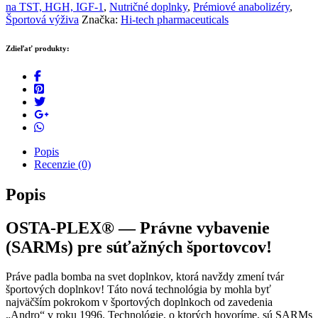
na TST, HGH, IGF-1
,
Nutričné doplnky
,
Prémiové anabolizéry
,
Športová výživa
Značka:
Hi-tech pharmaceuticals
Zdieľať produkty:
Popis
Recenzie (0)
Popis
OSTA-PLEX® — Právne vybavenie
(SARMs) pre súťažných športovcov!
Práve padla bomba na svet doplnkov, ktorá navždy zmení tvár
športových doplnkov! Táto nová technológia by mohla byť
najväčším pokrokom v športových doplnkoch od zavedenia
„Andro“ v roku 1996. Technológie, o ktorých hovoríme, sú SARMs