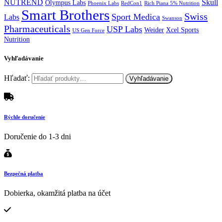
NUTREND
Skull
Olympus Labs
Phoenix Labs
RedCon1
Rich Piana 5% Nutrition
Smart Brothers
Swiss
Sport Medica
Labs
Swanson
Pharmaceuticals
USP Labs
Weider
Xcel Sports
US Gen Force
Nutrition
Vyhľadávanie
Hľadať:
Vyhľadávanie
Rýchle doručenie
Doručenie do 1-3 dni
Bezpečná platba
Dobierka, okamžitá platba na účet