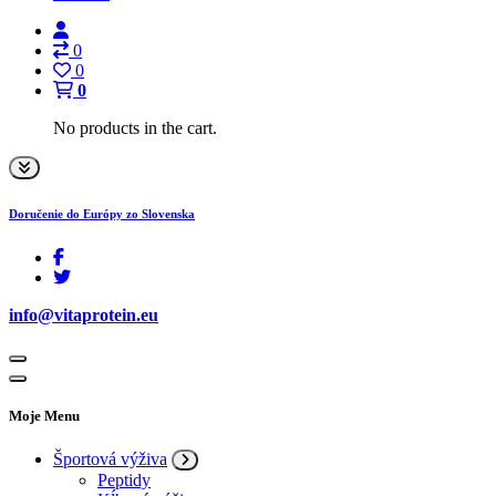
0
0
0
No products in the cart.
Doručenie do Európy zo Slovenska
info@vitaprotein.eu
Moje Menu
Športová výživa
Peptidy