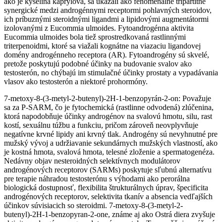
ako je kyselina kaprylová, sa ukázali ako fenomenálne tripartitné
synergické medzi androgénnymi receptormi pohlavných steroidov,
ich príbuznými steroidnými ligandmi a lipidovými augmentátormi
izolovanými z Eucommia ulmoides. Fytoandrogénna aktivita
Eucommia ulmoides bola tiež sprostredkovaná rastlinnými
triterpenoidmi, ktoré sa viažali kognátne na viazaciu ligandovej
domény androgénneho receptora (AR). Fytoandrogény sú skvelé,
pretože poskytujú podobné účinky na budovanie svalov ako
testosterón, no chýbajú im stimulačné účinky prostaty a vypadávania
vlasov ako testosterón a niektoré prohormóny.
7-metoxy-8-(3-metyl-2-butenyl)-2H-1-benzopyrán-2-on: Považuje
sa za P-SARM, čo je fytochemická (rastlinne odvodená) zlúčenina,
ktorá napodobňuje účinky androgénov na svalovú hmotu, silu, rast
kostí, sexuálnu túžbu a funkciu, pričom zároveň neovplyvňuje
negatívne krvné lipidy ani krvný tlak. Androgény sú nevyhnutné pre
mužský vývoj a udržiavanie sekundárnych mužských vlastností, ako
je kostná hmota, svalová hmota, telesné zloženie a spermatogenéza.
Nedávny objav nesteroidných selektívnych modulátorov
androgénových receptorov (SARMs) poskytuje sľubnú alternatívu
pre terapie náhradou testosterónu s výhodami ako perorálna
biologická dostupnosť, flexibilita štrukturálnych úprav, špecificita
androgénových receptorov, selektivita tkanív a absencia vedľajších
účinkov súvisiacich so steroidmi. 7-metoxy-8-(3-metyl-2-
butenyl)-2H-1-benzopyran-2-one, známe aj ako Ostrá diera zvyšuje