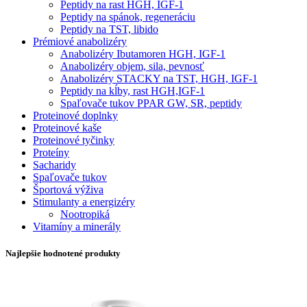
Peptidy na rast HGH, IGF-1
Peptidy na spánok, regeneráciu
Peptidy na TST, libido
Prémiové anabolizéry
Anabolizéry Ibutamoren HGH, IGF-1
Anabolizéry objem, sila, pevnosť
Anabolizéry STACKY na TST, HGH, IGF-1
Peptidy na kĺby, rast HGH,IGF-1
Spaľovače tukov PPAR GW, SR, peptidy
Proteinové doplnky
Proteinové kaše
Proteinové tyčinky
Proteíny
Sacharidy
Spaľovače tukov
Športová výživa
Stimulanty a energizéry
Nootropiká
Vitamíny a minerály
Najlepšie hodnotené produkty