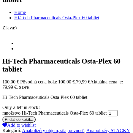
Home
Hi-Tech Pharmaceuticals Osta-Plex 60 tabliet
Zľava:)
Hi-Tech Pharmaceuticals Osta-Plex 60
tabliet
100,00
€
Pôvodná cena bola: 100,00 €.
79,99
€
Aktuálna cena je:
79,99 €.
S DPH
Hi-Tech Pharmaceuticals Osta-Plex 60 tabliet
Only
2
left in stock!
množstvo Hi-Tech Pharmaceuticals Osta-Plex 60 tabliet
Pridať do košíka
Add to wishlist
Kategórií:
Anabolizéry objem, sila, pevnosť
,
Anabolizéry STACKY