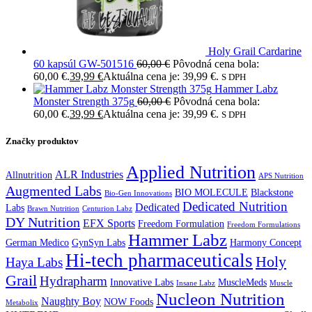
Holy Grail Cardarine
60 kapsúl GW-501516
60,00
€
Pôvodná cena bola:
60,00 €.
39,99
€
Aktuálna cena je: 39,99 €.
S DPH
Hammer Labz
Monster Strength 375g
60,00
€
Pôvodná cena bola:
60,00 €.
39,99
€
Aktuálna cena je: 39,99 €.
S DPH
Značky produktov
Applied Nutrition
ALR Industries
Allnutrition
APS Nutrition
Augmented Labs
BIO MOLECULE
Blackstone
Bio-Gen Innovations
Dedicated Nutrition
Dedicated
Labs
Brawn Nutrition
Centurion Labz
DY Nutrition
EFX Sports
Freedom Formulation
Freedom Formulations
Hammer Labz
German Medico
GynSyn Labs
Harmony Concept
Hi-tech pharmaceuticals
Holy
Haya Labs
Grail
Hydrapharm
Innovative Labs
MuscleMeds
Insane Labz
Muscle
Nucleon Nutrition
Naughty Boy
NOW Foods
Metabolix