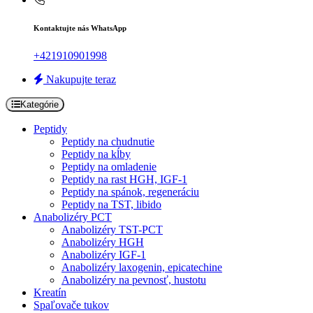
Kontaktujte nás WhatsApp
+421910901998
Nakupujte teraz
Kategórie
Peptidy
Peptidy na chudnutie
Peptidy na kĺby
Peptidy na omladenie
Peptidy na rast HGH, IGF-1
Peptidy na spánok, regeneráciu
Peptidy na TST, libido
Anabolizéry PCT
Anabolizéry TST-PCT
Anabolizéry HGH
Anabolizéry IGF-1
Anabolizéry laxogenin, epicatechine
Anabolizéry na pevnosť, hustotu
Kreatín
Spaľovače tukov