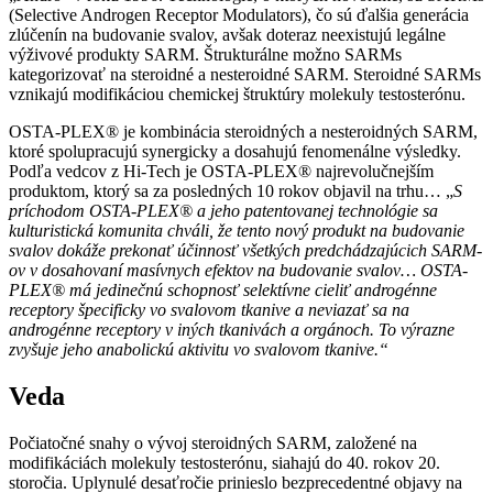
(Selective Androgen Receptor Modulators), čo sú ďalšia generácia
zlúčenín na budovanie svalov, avšak doteraz neexistujú legálne
výživové produkty SARM. Štrukturálne možno SARMs
kategorizovať na steroidné a nesteroidné SARM. Steroidné SARMs
vznikajú modifikáciou chemickej štruktúry molekuly testosterónu.
OSTA-PLEX® je kombinácia steroidných a nesteroidných SARM,
ktoré spolupracujú synergicky a dosahujú fenomenálne výsledky.
Podľa vedcov z Hi-Tech je OSTA-PLEX® najrevolučnejším
produktom, ktorý sa za posledných 10 rokov objavil na trhu… „
S
príchodom
OSTA-PLEX® a jeho patentovanej technológie sa
kulturistická komunita chváli, že tento nový produkt na budovanie
svalov dokáže prekonať účinnosť všetkých predchádzajúcich SARM-
ov v dosahovaní masívnych efektov na budovanie svalov… OSTA-
PLEX® má jedinečnú schopnosť selektívne cieliť androgénne
receptory špecificky vo svalovom tkanive a neviazať sa na
androgénne receptory v iných tkanivách a orgánoch. To výrazne
zvyšuje jeho anabolickú aktivitu vo svalovom tkanive.“
Veda
Počiatočné snahy o vývoj steroidných SARM, založené na
modifikáciách molekuly testosterónu, siahajú do 40. rokov 20.
storočia. Uplynulé desaťročie prinieslo bezprecedentné objavy na