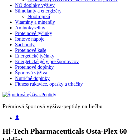
NO doplnky výživy
Stimulanty a energizéry
Nootropiká
Vitamíny a minerály
Aminokyseliny
Proteinové tyčinky
Iontové nápoje
Sacharidy
Proteinové kaše
Energetické tyčinky
Energetické gély pre športovcov
Proteinové doplnky
Športová výživa
Nutričné doplnky
Fitness rukavice, opasky a trhačky
Prémiová športová výživa-peptidy na liečbu
Hi-Tech Pharmaceuticals Osta-Plex 60
tabliet