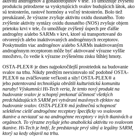
aktivitu androgénov a gonadotropínov v tele. To umožňuje zvýšenú
produkciu prirodzene sa vyskytujúcich svalov budujúcich látok, ako
sú testosterón, rastové hormóny a voľný testosterón. Bolo tiež
preukázané, že výrazne zvyšuje aktivitu oxidu dusnatého. Toto
zvýšenie aktivity syntázy oxidu dusnatého (NOS) zvyšuje objem
prietoku krvi v tele, čo umožňuje zvýšený úspech pre ďalšie
androgény a/alebo SARMs v krvi, ktoré sú transportované do
otvorených alebo inaktivovaných androgénnych receptorov.
Poskytnutím viac androgénov a/alebo SARMs inaktivovaným
androgénnym receptorom môže byť aktivované výrazne vyššie
množstvo, čo vedie k výrazne zvýšenému zisku štíhlej hmoty.
OSTA-PLEX® je dnes najpokročilejší prostriedok na budovanie
svalov na trhu. Nikdy predtým neexistovalo nič podobné OSTA-
PLEX® na zväčšovanie veľkosti a sily! OSTA-PLEX® a
jeho
patentovaná technológia obrátili kulturistickú komunitu
naruby! Výskumníci Hi-Tech veria, že tento nový produkt na
budovanie svalov je schopný prekonať účinnosť všetkých
predchádzajúcich SARM pri vytváraní masívnych efektov na
budovanie svalov. O
STA-PLEX® má jedinečnú schopnosť
selektívne cieliť androgénne receptory špecificky vo svalovom
tkanive a neviazať sa na androgénne receptory v iných tkanivách a
orgánoch. To výrazne zvyšuje jeho anabolickú aktivitu vo svalovom
tkanive. Hi-Tech je hrdý, že predstavuje prvý silný a legálny SARM,
ktorý sa kedy objavil na trhu.