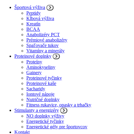
Športová výživa
Peptidy
Kĺbová výživa
Kreatín
BCAA
Anabolizéry PCT
Prémiové anabolizéry
Spaľovače tukov
Vitamíny a minerály
Proteinové doplnky
Proteíny
Aminokyseliny
Gainery
Proteinové tyčinky
Proteinové kaše
Sacharidy
Iontové nápoje
Nutričné doplnky
Fitness rukavice, opasky a trhačky
Stimulanty a energizéry
NO doplnky výživy
Energetické tyčinky
Energetické gély pre športovcov
Kontakt