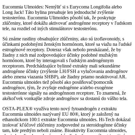
Eucommia Ulmoides: Nemýliť si s Eurycoma Longifolia alebo
Long Jack! Táto bylina presahuje len jednoduché zvýšenie
testosterónu. Eucommia Ulimoides pôsobí tak, že poskytuje
zlúčeniny, ktoré dokážu aktivovať androgénne receptory v ľudskom
tele, na rozdiel od iných stimulátorov testosterónu.
Sú známe rastliny obsahujúce zlúčeniny, ako sú izoflavonoidy, s
účinkami podobnými ženským hormónom, ktoré sa viažu na ľudské
estrogénové receptory. Doteraz však nebolo preukázané, že by
žiadny z nich mal zodpovedajúce účinky podobné mužským
hormónom, ktoré by interagovali s ľudským androgénnym
receptorom. Predchádzajúce bylinné extrakty mali sekundárne
androgénne účinky (zvýšenie LH/FSH a vylučovania androgénov
alebo zmena viazania SHBP), ale žiadny priamo neaktivoval AR.
Eucommia ulmoides tiež pôsobí ako posilňovač/pomocník
androgénov, tým, že zvyšuje endogénne a/alebo exogénne
testosterónne signály na androgénnom receptore. To znamená, že
akékoľvek vonkajšie zdroje androgénov sa dostanú do vášho tela.
OSTA-PLEX® využíva tento nový fytoandrogén z extraktu
Eucommia ulmoides nazývaný EU 80®, ktorý je založený na
ethanolickom 100:1 extrakte Eucommia ulmoides. Hi-Tech dokázal
izolovať kľúčové zlúčeniny zodpovedné za steroidogénne účinky
tam, kde predtým neboli známe. Bioaktivity Eucommia ulmoides,