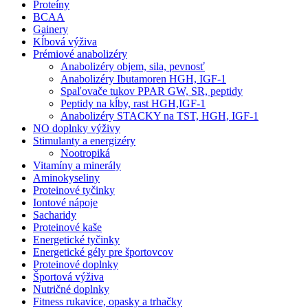
Proteíny
BCAA
Gainery
Kĺbová výživa
Prémiové anabolizéry
Anabolizéry objem, sila, pevnosť
Anabolizéry Ibutamoren HGH, IGF-1
Spaľovače tukov PPAR GW, SR, peptidy
Peptidy na kĺby, rast HGH,IGF-1
Anabolizéry STACKY na TST, HGH, IGF-1
NO doplnky výživy
Stimulanty a energizéry
Nootropiká
Vitamíny a minerály
Aminokyseliny
Proteinové tyčinky
Iontové nápoje
Sacharidy
Proteinové kaše
Energetické tyčinky
Energetické gély pre športovcov
Proteinové doplnky
Športová výživa
Nutričné doplnky
Fitness rukavice, opasky a trhačky