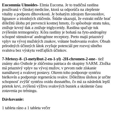
Eucommia Ulmoides-
Elmia Eucoma. Je to tradičná rastlina
používaná v čínskej medicíne, ktorá sa odporúča na zlepšenie
vitality a podporu dlhovekosti. Je bohatým zdrojom flavonoidov,
lignanov a irioidných zlúčenín. Štúdie ukazujú, že extrakt môže hrať
dôležitú úlohu pri prevencii kostnej hmoty, čo spôsobuje stratu tuku,
znižuje krvný tlak a znižuje triglyceridy. Rastlina spaľuje tuk
zvýšením termogenézy. Kôra rastliny je bohatá na fyto-androgény
schopné stimulovať androgénne receptory. Preto majú priaznivý
vplyv na vývoj mužských znakov, vrátane budovania svalov. Obsah
prírodných účinných látok zvyšuje potenciál pre rozvoj silného
svalstva bez výskytu vedľajších účinkov.
7-Metoxy-8- (3-metylbut-2-en-1-yl) -2H-chromen-2-one
– tiež
známy ako Osthole je zlúčenina patriaca do skupiny SARM. Zložka
má priaznivý vplyv na vývoj mužov, v prvom rade získanie
namáhavej a svalovej postavy. Okrem toho podporuje syntézu
bielkovín a podporuje regeneráciu svalov. Dôležitou úlohou je určite
schopnosť zvýšiť syntézu oxidu dusnatého, čo má za následok lepší
prietok krvi, zvýšenú výživu svalových buniek a skrátenie času
zotavenia po tréningu.
Dávkovanie:
1 tableta ráno a 1 tableta večer