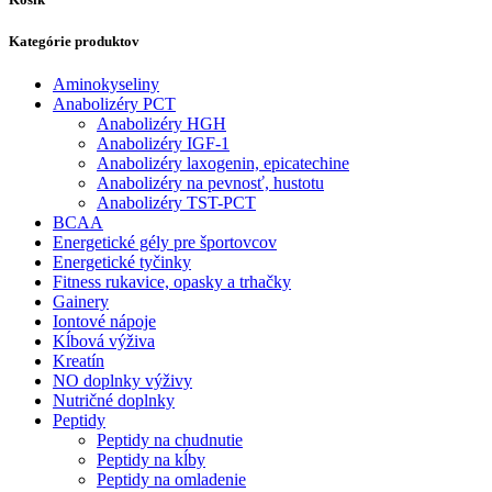
Kategórie produktov
Aminokyseliny
Anabolizéry PCT
Anabolizéry HGH
Anabolizéry IGF-1
Anabolizéry laxogenin, epicatechine
Anabolizéry na pevnosť, hustotu
Anabolizéry TST-PCT
BCAA
Energetické gély pre športovcov
Energetické tyčinky
Fitness rukavice, opasky a trhačky
Gainery
Iontové nápoje
Kĺbová výživa
Kreatín
NO doplnky výživy
Nutričné doplnky
Peptidy
Peptidy na chudnutie
Peptidy na kĺby
Peptidy na omladenie