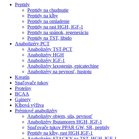
Peptidy
Peptidy na chudnutie
Peptidy na kĺby
Peptidy na omladenie
Peptidy na rast HGH, IGF-1
Peptidy na spánok, regeneráciu
Peptidy na TST, libido
Anabolizéry PCT
Anabolizéry TST-PCT
Anabolizéry HGH
Anabolizéry IGF-1
Anabolizéry laxogenin, epicatechine
Anabolizéry na pevnosť, hustotu
Kreatín
Spaľovače tukov
Proteíny
BCAA
Gainery
Kĺbová výživa
Prémiové anabolizéry
Anabolizéry objem, sila, pevnosť
Anabolizéry Ibutamoren HGH, IGF-1
Spaľovače tukov PPAR GW, SR, peptidy
Peptidy na kĺby, rast HGH,IGF-1
Anabolizéry STACKY na TST, HGH, IGF-1