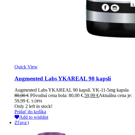
Quick View
Augmented Labs YKAREAL 90 kapslí
Augmented Labs YKAREAL 90 kapslí. YK-11-5mg kapsla
80,00
€
Pôvodná cena bola: 80,00 €.
59,99
€
Aktuálna cena je:
59,99 €.
S DPH
Only
2
left in stock!
Pridať do košíka
Add to wishlist
Zľava:)