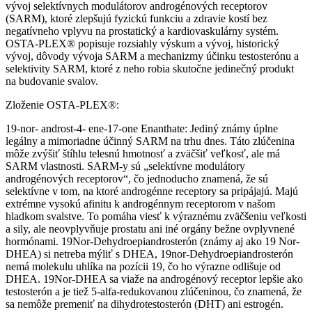
vývoj selektívnych modulátorov androgénových receptorov
(SARM), ktoré zlepšujú fyzickú funkciu a zdravie kostí bez
negatívneho vplyvu na prostatický a kardiovaskulárny systém.
OSTA-PLEX® popisuje rozsiahly výskum a vývoj, historický
vývoj, dôvody vývoja SARM a mechanizmy účinku testosterónu a
selektivity SARM, ktoré z neho robia skutočne jedinečný produkt
na budovanie svalov.
Zloženie OSTA-PLEX®:
19-nor- androst-4- ene-17-one Enanthate: Jediný známy úplne
legálny a mimoriadne účinný SARM na trhu dnes. Táto zlúčenina
môže zvýšiť štíhlu telesnú hmotnosť a zväčšiť veľkosť, ale má
SARM vlastnosti. SARM-y sú „selektívne modulátory
androgénových receptorov“, čo jednoducho znamená, že sú
selektívne v tom, na ktoré androgénne receptory sa pripájajú. Majú
extrémne vysokú afinitu k androgénnym receptorom v našom
hladkom svalstve. To pomáha viesť k výraznému zväčšeniu veľkosti
a sily, ale neovplyvňuje prostatu ani iné orgány bežne ovplyvnené
hormónami. 19Nor-Dehydroepiandrosterón (známy aj ako 19 Nor-
DHEA) si netreba mýliť s DHEA, 19nor-Dehydroepiandrosterón
nemá molekulu uhlíka na pozícii 19, čo ho výrazne odlišuje od
DHEA. 19Nor-DHEA sa viaže na androgénový receptor lepšie ako
testosterón a je tiež 5-alfa-redukovanou zlúčeninou, čo znamená, že
sa nemôže premeniť na dihydrotestosterón (DHT) ani estrogén.