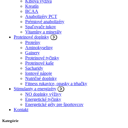
Kĺbová výživa
Kreatín
BCAA
Anabolizéry PCT
Prémiové anabolizéry
Spaľovače tukov
Vitamíny a minerály
Proteinové doplnky
Proteíny
Aminokyseliny
Gainery
Proteinové tyčinky
Proteinové kaše
Sacharidy
Iontové nápoje
Nutričné doplnky
Fitness rukavice, opasky a trhačky
Stimulanty a energizéry
NO doplnky výživy
Energetické tyčinky
Energetické gély pre športovcov
Kontakt
Kategórie