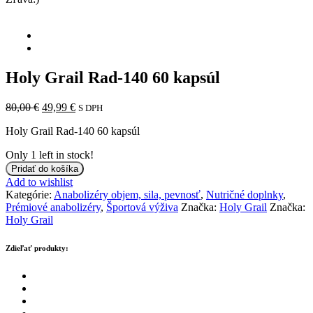
Holy Grail Rad-140 60 kapsúl
Pôvodná
Aktuálna
80,00
€
49,99
€
S DPH
cena
cena
Holy Grail Rad-140 60 kapsúl
bola:
je:
80,00 €.
49,99 €.
Only
1
left in stock!
množstvo
Pridať do košíka
Holy
Add to wishlist
Grail
Kategórie:
Anabolizéry objem, sila, pevnosť
,
Nutričné doplnky
,
Rad-
Prémiové anabolizéry
,
Športová výživa
Značka:
Holy Grail
Značka:
140
Holy Grail
60
kapsúl
Zdieľať produkty: