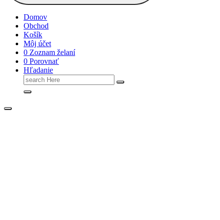
Domov
Obchod
Košík
Môj účet
0
Zoznam želaní
0
Porovnať
Hľadanie
Search
for: