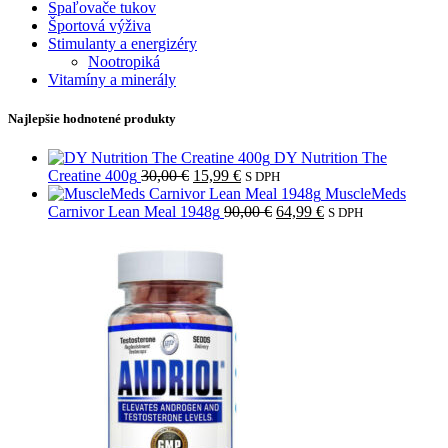
Spaľovače tukov
Športová výživa
Stimulanty a energizéry
Nootropiká
Vitamíny a minerály
Najlepšie hodnotené produkty
DY Nutrition The
Pôvodná
Aktuálna
Creatine 400g
30,00
€
15,99
€
S DPH
cena
cena
MuscleMeds
bola:
je:
Pôvodná
Aktuálna
Carnivor Lean Meal 1948g
90,00
€
64,99
€
S DPH
30,00 €.
15,99 €.
cena
cena
bola:
je:
90,00 €.
64,99 €.