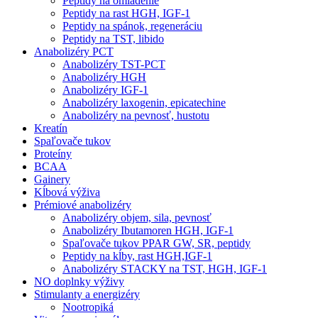
Peptidy na omladenie
Peptidy na rast HGH, IGF-1
Peptidy na spánok, regeneráciu
Peptidy na TST, libido
Anabolizéry PCT
Anabolizéry TST-PCT
Anabolizéry HGH
Anabolizéry IGF-1
Anabolizéry laxogenin, epicatechine
Anabolizéry na pevnosť, hustotu
Kreatín
Spaľovače tukov
Proteíny
BCAA
Gainery
Kĺbová výživa
Prémiové anabolizéry
Anabolizéry objem, sila, pevnosť
Anabolizéry Ibutamoren HGH, IGF-1
Spaľovače tukov PPAR GW, SR, peptidy
Peptidy na kĺby, rast HGH,IGF-1
Anabolizéry STACKY na TST, HGH, IGF-1
NO doplnky výživy
Stimulanty a energizéry
Nootropiká