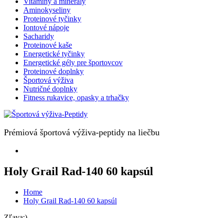
Vitamíny a minerály
Aminokyseliny
Proteinové tyčinky
Iontové nápoje
Sacharidy
Proteinové kaše
Energetické tyčinky
Energetické gély pre športovcov
Proteinové doplnky
Športová výživa
Nutričné doplnky
Fitness rukavice, opasky a trhačky
Prémiová športová výživa-peptidy na liečbu
Holy Grail Rad-140 60 kapsúl
Home
Holy Grail Rad-140 60 kapsúl
Zľava:)