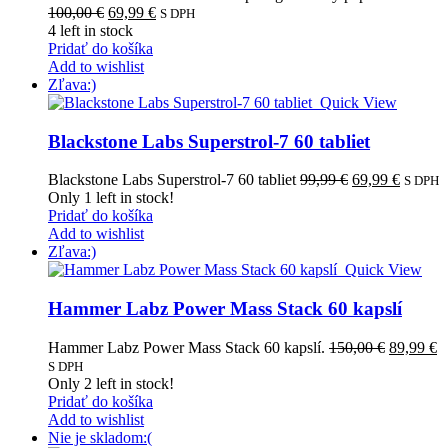
Pôvodná
Aktuálna
100,00
€
69,99
€
S DPH
cena
cena
4
left in stock
bola:
je:
Pridať do košíka
100,00 €.
69,99 €.
Add to wishlist
Zľava:)
Quick View
Blackstone Labs Superstrol-7 60 tabliet
Pôvodná
Aktuál
Blackstone Labs Superstrol-7 60 tabliet
99,99
€
69,99
€
S DPH
cena
cena
Only
1
left in stock!
bola:
je:
Pridať do košíka
99,99 €.
69,99 €
Add to wishlist
Zľava:)
Quick View
Hammer Labz Power Mass Stack 60 kapslí
Pôvodná
A
Hammer Labz Power Mass Stack 60 kapslí.
150,00
€
89,99
€
cena
c
S DPH
bola:
je
Only
2
left in stock!
150,00 €.
8
Pridať do košíka
Add to wishlist
Nie je skladom:(