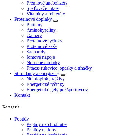
Prémiové anabolizéry
Spaľovače tukov
Vitamíny a minerály
Proteinové doplnky
Proteíny
Aminokyseliny
Gainery
Proteinové tyčinky
Proteinové kaše
Sacharidy
Iontové nápoje
Nutričné doplnky
Fitness rukavice, opasky a trhačky
Stimulanty a energizéry
NO doplnky výživy
Energetické tyčinky
Energetické gély pre športovcov
Kontakt
Kategórie
Peptidy
Peptidy na chudnutie
Peptidy na kĺby