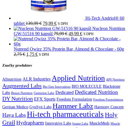
Hi-Tech Andriol® 60
Pôvodná
Aktuálna
tabliet
139,99
€
79,99
€
S DPH
cena
cena
Nucleon Nutrition
bola:
je:
Pôvodná
Aktuálna
GW-51516 90 kapsúl
79,99
€
49,99
€
S DPH
139,99 €.
79,99 €.
cena
cena
bola:
je:
79,99 €.
49,99 €.
Nutrend Qwizz 35% Protein Bar, Almond & Chocolate - 60g
Pôvodná
Aktuálna
2,75
€
1,75
€
S DPH
cena
cena
bola:
je:
Značky produktov
2,75 €.
1,75 €.
Applied Nutrition
ALR Industries
Allnutrition
APS Nutrition
Augmented Labs
BIO MOLECULE
Blackstone
Bio-Gen Innovations
Dedicated Nutrition
Dedicated
Labs
Brawn Nutrition
Centurion Labz
DY Nutrition
EFX Sports
Freedom Formulation
Freedom Formulations
Hammer Labz
German Medico
GynSyn Labs
Harmony Concept
Hi-tech pharmaceuticals
Holy
Haya Labs
Grail
Hydrapharm
Innovative Labs
MuscleMeds
Insane Labz
Muscle