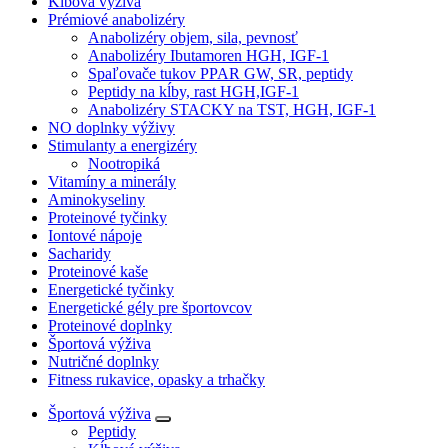
Kĺbová výživa
Prémiové anabolizéry
Anabolizéry objem, sila, pevnosť
Anabolizéry Ibutamoren HGH, IGF-1
Spaľovače tukov PPAR GW, SR, peptidy
Peptidy na kĺby, rast HGH,IGF-1
Anabolizéry STACKY na TST, HGH, IGF-1
NO doplnky výživy
Stimulanty a energizéry
Nootropiká
Vitamíny a minerály
Aminokyseliny
Proteinové tyčinky
Iontové nápoje
Sacharidy
Proteinové kaše
Energetické tyčinky
Energetické gély pre športovcov
Proteinové doplnky
Športová výživa
Nutričné doplnky
Fitness rukavice, opasky a trhačky
Športová výživa
Peptidy