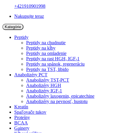
+421910901998
Nakupujte teraz
Kategórie
Peptidy
Peptidy na chudnutie
Peptidy na kĺby
Peptidy na omladenie
Peptidy na rast HGH, IGF-1
Peptidy na spánok, regeneráciu
Peptidy na TST, libido
Anabolizéry PCT
Anabolizéry TST-PCT
Anabolizéry HGH
Anabolizéry IGF-1
Anabolizéry laxogenin, epicatechine
Anabolizéry na pevnosť, hustotu
Kreatín
Spaľovače tukov
Proteíny
BCAA
Gainery