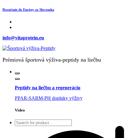
Skip
Doručenie do Európy zo Slovenska
to
content
info@vitaprotein.eu
Prémiová športová výživa-peptidy na liečbu
Peptidy na liečbu a regeneráciu
PPAR-SARM-PH doplnky výživy
Video