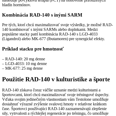
nasleduje po-cyklová terapia (PCT) na obnovenie prirodzených
hladín hormónov.
Kombinácia RAD-140 s inými SARM
Pre tých, ktorí chcú maximalizovať svoje výsledky, je možné RAD-
140 kombinovať s inými SARMs alebo doplnkami. Medzi
populárne stacky patrí kombinácia RAD-140 s LGD-4033
(Ligandrol) alebo MK-677 (Ibutamoren) pre synergické efekty.
Príklad stacku pre hmotnosť
– RAD-140: 20 mg denne
– LGD-4033: 10 mg denne
– MK-677: 25 mg denne
Použitie RAD-140 v kulturistike a športe
RAD-140 získava čoraz väčšie uznanie medzi kulturistami a
športovcami, ktorí chcú maximalizovať svoje tréningové úspechy.
Vďaka svojim jedinečným vlastnostiam vám Testolone umožňuje
dosiahnuť výrazné zvýšenie svalovej hmoty v relatívne krátkom
čase. Športovci používajúci RAD-140 zaznamenávajú zlepšenie
sily, vytrvalosti a rýchlejšej regenerácie po tréningu, čo umožňuje