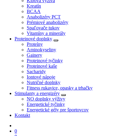
Kĺbová výživa
Kreatín
BCAA
Anabolizéry PCT
Prémiové anabolizéry
Spaľovače tukov
Vitamíny a minerály
Proteinové doplnky
Proteíny
Aminokyseliny
Gainery
Proteinové tyčinky
Proteinové kaše
Sacharidy
Iontové nápoje
Nutričné doplnky
Fitness rukavice, opasky a trhačky
Stimulanty a energizéry
NO doplnky výživy
Energetické tyčinky
Energetické gély pre športovcov
Kontakt
0