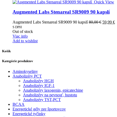
Quick View
Augmented Labs Stenareal SR9009 90 kapslí
Pôvodná
A
Augmented Labs Stenareal SR9009 90 kapslí
80,00
€
59,99
€
cena
c
S DPH
bola:
j
Out of stock
80,00 €.
5
Viac info
Add to wishlist
Košík
Kategórie produktov
Aminokyseliny
Anabolizéry PCT
Anabolizéry HGH
Anabolizéry IGF-1
Anabolizéry laxogenin, epicatechine
Anabolizéry na pevnosť, hustotu
Anabolizéry TST-PCT
BCAA
Energetické gély pre športovcov
Energetické tyčinky