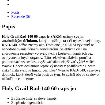
Popis
Recenzie (0)
Popis
Holy Grail Rad-140 60 caps je SARM známy svojím
anabolickým účinkom,
ktorý umožňuje rast čistej svalovej hmoty.
RAD-140, bežne známy ako Testolone, je SARM vyvinutý na
napodobňovanie účinkov testosterónu. Selektívne cieli na
androgénne receptory vo svalových a kostných tkanivách bez
ovplyvnenia iných orgánov. Táto selektívna aktivita pomáha
podporovať rast svalov, zvyšovať silu a zlepšovať výdrž vašich
svalov. Chcete dosiahnuť lepšie výsledky v posilňovni? Chcete
získať čistú svalovú hmotu bez tuku? Využite RAD-140, výživový
doplnok, ktorý zlepší vašu postavu tým, že zväčší obvod svalov o
niekoľko centimetrov.
Holy Grail Rad-140 60 caps je:
Zvýšenie čistej svalovej hmoty,
Zlepšenie regenerácie