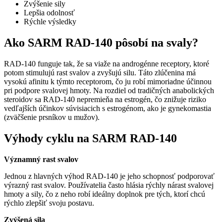
Zvýšenie sily
Lepšia odolnosť
Rýchle výsledky
Ako SARM RAD-140 pôsobí na svaly?
RAD-140 funguje tak, že sa viaže na androgénne receptory, ktoré
potom stimulujú rast svalov a zvyšujú silu. Táto zlúčenina má
vysokú afinitu k týmto receptorom, čo ju robí mimoriadne účinnou
pri podpore svalovej hmoty. Na rozdiel od tradičných anabolických
steroidov sa RAD-140 nepremieňa na estrogén, čo znižuje riziko
vedľajších účinkov súvisiacich s estrogénom, ako je gynekomastia
(zväčšenie prsníkov u mužov).
Výhody cyklu na SARM RAD-140
Významný rast svalov
Jednou z hlavných výhod RAD-140 je jeho schopnosť podporovať
výrazný rast svalov. Používatelia často hlásia rýchly nárast svalovej
hmoty a sily, čo z neho robí ideálny doplnok pre tých, ktorí chcú
rýchlo zlepšiť svoju postavu.
Zvýšená sila