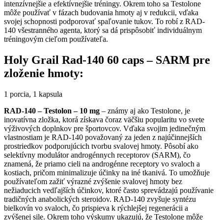
intenzívnejšie a efektívnejšie tréningy. Okrem toho sa Testolone
môže používať v fázach budovania hmoty aj v redukcii, vďaka
svojej schopnosti podporovať spaľovanie tukov. To robí z RAD-
140 všestranného agenta, ktorý sa dá prispôsobiť individuálnym
tréningovým cieľom používateľa.
Holy Grail Rad-140 60 caps – SARM pre
zloženie hmoty:
1 porcia, 1 kapsula
RAD-140 – Testolon – 10 mg
– známy aj ako Testolone, je
inovatívna zložka, ktorá získava čoraz väčšiu popularitu vo svete
výživových doplnkov pre športovcov. Vďaka svojim jedinečným
vlastnostiam je RAD-140 považovaný za jeden z najúčinnejších
prostriedkov podporujúcich tvorbu svalovej hmoty. Pôsobí ako
selektívny modulátor androgénnych receptorov (SARM), čo
znamená, že priamo cieli na androgénne receptory vo svaloch a
kostiach, pričom minimalizuje účinky na iné tkanivá. To umožňuje
používateľom zažiť výrazné zvýšenie svalovej hmoty bez
nežiaducich vedľajších účinkov, ktoré často sprevádzajú používanie
tradičných anabolických steroidov. RAD-140 zvyšuje syntézu
bielkovín vo svaloch, čo prispieva k rýchlejšej regenerácii a
zvýšenej sile. Okrem toho výskumy ukazujú, že Testolone môže