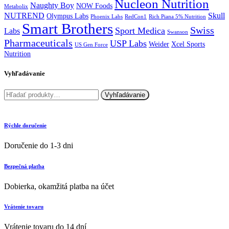
Nucleon Nutrition
Naughty Boy
NOW Foods
Metabolix
NUTREND
Skull
Olympus Labs
Phoenix Labs
RedCon1
Rich Piana 5% Nutrition
Smart Brothers
Swiss
Sport Medica
Labs
Swanson
Pharmaceuticals
USP Labs
Weider
Xcel Sports
US Gen Force
Nutrition
Vyhľadávanie
Hľadať:
Vyhľadávanie
Rýchle doručenie
Doručenie do 1-3 dni
Bezpečná platba
Dobierka, okamžitá platba na účet
Vrátenie tovaru
Vrátenie tovaru do 14 dní