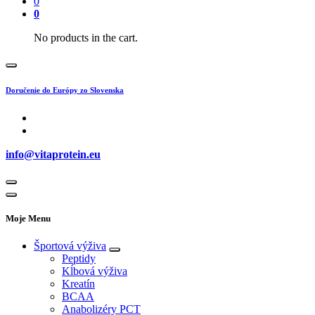
0
0
No products in the cart.
Doručenie do Európy zo Slovenska
info@vitaprotein.eu
Moje Menu
Športová výživa
Peptidy
Kĺbová výživa
Kreatín
BCAA
Anabolizéry PCT