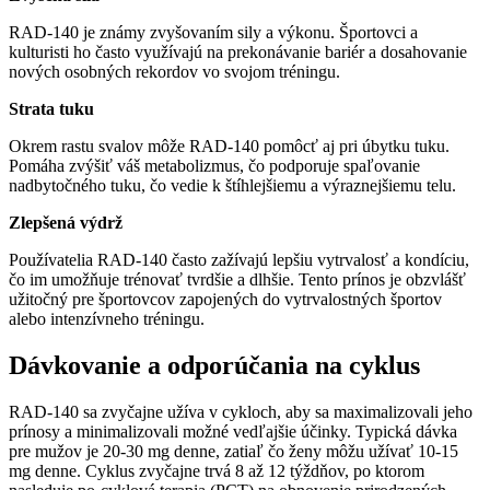
RAD-140 je známy zvyšovaním sily a výkonu. Športovci a
kulturisti ho často využívajú na prekonávanie bariér a dosahovanie
nových osobných rekordov vo svojom tréningu.
Strata tuku
Okrem rastu svalov môže RAD-140 pomôcť aj pri úbytku tuku.
Pomáha zvýšiť váš metabolizmus, čo podporuje spaľovanie
nadbytočného tuku, čo vedie k štíhlejšiemu a výraznejšiemu telu.
Zlepšená výdrž
Používatelia RAD-140 často zažívajú lepšiu vytrvalosť a kondíciu,
čo im umožňuje trénovať tvrdšie a dlhšie. Tento prínos je obzvlášť
užitočný pre športovcov zapojených do vytrvalostných športov
alebo intenzívneho tréningu.
Dávkovanie a odporúčania na cyklus
RAD-140 sa zvyčajne užíva v cykloch, aby sa maximalizovali jeho
prínosy a minimalizovali možné vedľajšie účinky. Typická dávka
pre mužov je 20-30 mg denne, zatiaľ čo ženy môžu užívať 10-15
mg denne. Cyklus zvyčajne trvá 8 až 12 týždňov, po ktorom