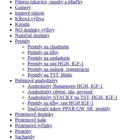
Fitness rukavice, opasky a trhačky
Gainery
Iontové nápoje
Kĺbová výživa
Kreatín
NO doplnky výživy
Nutričné doplnky
Peptidy
Peptidy na chudnutie
Peptidy na kĺby
Peptidy na omladenie
Peptidy na rast HGH, IGF-1
Peptidy na spánok, regeneráciu
Peptidy na TST, libido
Prémiové anabolizéry
Anabolizéry Ibutamoren HGH, IGF-1
Anabolizéry objem, sila, pevnosť
Anabolizéry STACKY na TST, HGH, IGF-1
Peptidy na kĺby, rast HGH,IGF-1
Spaľovače tukov PPAR GW, SR, peptidy
Proteinové doplnky
Proteinové kaše
Proteinové tyčinky
Proteíny
Sacharidy