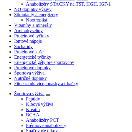
Anabolizéry STACKY na TST, HGH, IGF-1
NO doplnky výživy
Stimulanty a energizéry
Nootropiká
Vitamíny a minerály
Aminokyseliny
Proteinové tyčinky
Iontové nápoje
Sacharidy
Proteinové kaše
Energetické tyčinky
Energetické gély pre športovcov
Proteinové doplnky
Športová výživa
Nutričné doplnky
Fitness rukavice, opasky a trhačky
Športová výživa
Peptidy
Kĺbová výživa
Kreatín
BCAA
Anabolizéry PCT
Prémiové anabolizéry
Spaľovače tukov