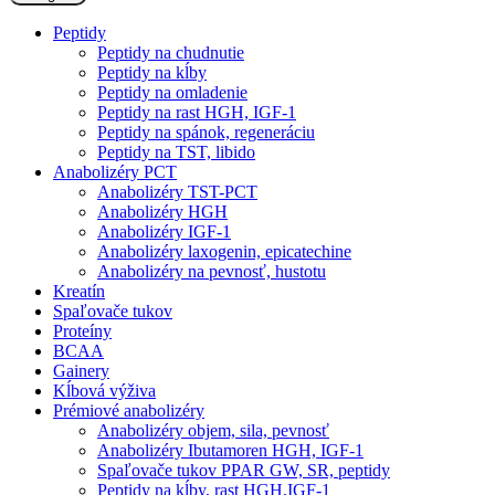
Peptidy
Peptidy na chudnutie
Peptidy na kĺby
Peptidy na omladenie
Peptidy na rast HGH, IGF-1
Peptidy na spánok, regeneráciu
Peptidy na TST, libido
Anabolizéry PCT
Anabolizéry TST-PCT
Anabolizéry HGH
Anabolizéry IGF-1
Anabolizéry laxogenin, epicatechine
Anabolizéry na pevnosť, hustotu
Kreatín
Spaľovače tukov
Proteíny
BCAA
Gainery
Kĺbová výživa
Prémiové anabolizéry
Anabolizéry objem, sila, pevnosť
Anabolizéry Ibutamoren HGH, IGF-1
Spaľovače tukov PPAR GW, SR, peptidy
Peptidy na kĺby, rast HGH,IGF-1