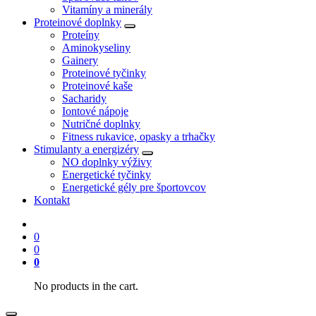
Vitamíny a minerály
Proteinové doplnky
Proteíny
Aminokyseliny
Gainery
Proteinové tyčinky
Proteinové kaše
Sacharidy
Iontové nápoje
Nutričné doplnky
Fitness rukavice, opasky a trhačky
Stimulanty a energizéry
NO doplnky výživy
Energetické tyčinky
Energetické gély pre športovcov
Kontakt
0
0
0
No products in the cart.