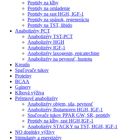
Peptidy na kĺby
Peptidy na omladenie
Peptidy na rast HGH, IGF-1
Peptidy na spánok, regeneráciu
Peptidy na TST, libido
Anabolizéry PCT
Anabolizéry TST-PCT
Anabolizéry HGH
Anabolizéry IGF-1
Anabolizéry laxogenin, epicatechine
Anabolizéry na pevnosť, hustotu
Kreatín
Spaľovače tukov
Proteíny
BCAA
Gainery
Kĺbová výživa
Prémiové anabolizéry
Anabolizéry objem, sila, pevnosť
Anabolizéry Ibutamoren HGH, IGF-1
Spaľovače tukov PPAR GW, SR, peptidy
Peptidy na kĺby, rast HGH,IGF-1
Anabolizéry STACKY na TST, HGH, IGF-1
NO doplnky výživy
Stimulanty a energizéry