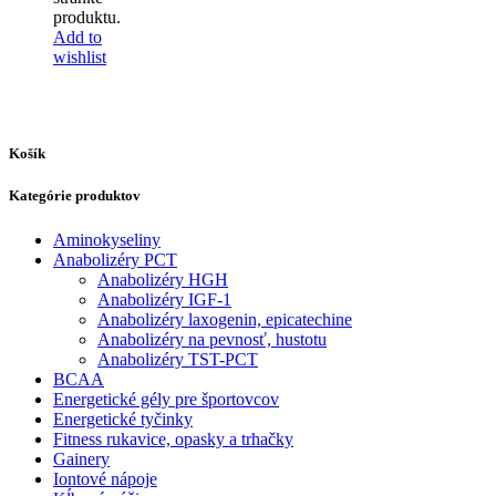
produktu.
Add to
wishlist
Košík
Kategórie produktov
Aminokyseliny
Anabolizéry PCT
Anabolizéry HGH
Anabolizéry IGF-1
Anabolizéry laxogenin, epicatechine
Anabolizéry na pevnosť, hustotu
Anabolizéry TST-PCT
BCAA
Energetické gély pre športovcov
Energetické tyčinky
Fitness rukavice, opasky a trhačky
Gainery
Iontové nápoje