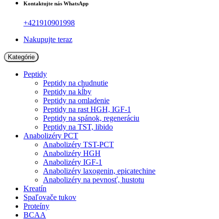
Kontaktujte nás WhatsApp
+421910901998
Nakupujte teraz
Kategórie
Peptidy
Peptidy na chudnutie
Peptidy na kĺby
Peptidy na omladenie
Peptidy na rast HGH, IGF-1
Peptidy na spánok, regeneráciu
Peptidy na TST, libido
Anabolizéry PCT
Anabolizéry TST-PCT
Anabolizéry HGH
Anabolizéry IGF-1
Anabolizéry laxogenin, epicatechine
Anabolizéry na pevnosť, hustotu
Kreatín
Spaľovače tukov
Proteíny
BCAA