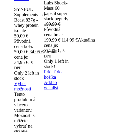
Labs Shock-
Mass 60
SYNFUL
kapsúl super
Supplements Iso
stack,peptidy
Beast 837g -
199,99
€
whey protein
Pôvodná
isolate
cena bola:
50,00
€
199,99 €.
114,99
€
Aktuálna
Pôvodná
cena je:
cena bola:
114,99 €.
S
50,00 €.
34,95
€
Aktuálna
DPH
cena je:
Only
1
left in
34,95 €.
S
stock!
DPH
Pridať do
Only
2
left in
košíka
stock
Add to
Výber
wishlist
možností
Tento
produkt má
viacero
variantov.
Možnosti si
môžete
vybrať na
stránke