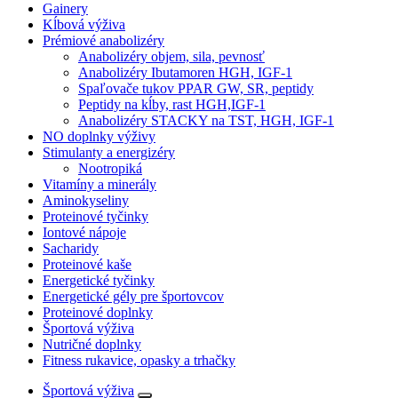
Gainery
Kĺbová výživa
Prémiové anabolizéry
Anabolizéry objem, sila, pevnosť
Anabolizéry Ibutamoren HGH, IGF-1
Spaľovače tukov PPAR GW, SR, peptidy
Peptidy na kĺby, rast HGH,IGF-1
Anabolizéry STACKY na TST, HGH, IGF-1
NO doplnky výživy
Stimulanty a energizéry
Nootropiká
Vitamíny a minerály
Aminokyseliny
Proteinové tyčinky
Iontové nápoje
Sacharidy
Proteinové kaše
Energetické tyčinky
Energetické gély pre športovcov
Proteinové doplnky
Športová výživa
Nutričné doplnky
Fitness rukavice, opasky a trhačky
Športová výživa