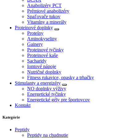
Anabolizéry PCT
Prémiové anabolizéry
Spaľovače tukov
Vitamíny a minerály
Proteinové doplnky
Proteíny
Aminokyseliny
Gainery
Proteinové tyčinky
Proteinové kaše
Sacharidy
Iontové nápoje
Nutričné doplnky
Fitness rukavice, opasky a trhačky
Stimulanty a energizéry
NO doplnky výživy
Energetické tyčinky
Energetické gély pre športovcov
Kontakt
Kategórie
Peptidy
Peptidy na chudnutie