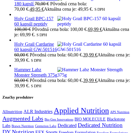
180 kapslí
70,00
€
Pôvodná cena bola:
70,00 €.
49,95
€
Aktuálna cena je: 49,95 €.
S DPH
Holy Grail BPC-157
60 kapsúl peptidy
100,00
€
Pôvodná cena bola: 100,00 €.
69,99
€
Aktuálna cena
je: 69,99 €.
S DPH
Holy Grail Cardarine
60 kapsúl GW-501516
60,00
€
Pôvodná cena bola: 60,00 €.
39,99
€
Aktuálna cena je:
39,99 €.
S DPH
Hammer Labz
Monster Strength 375g
60,00
€
Pôvodná cena bola: 60,00 €.
39,99
€
Aktuálna cena je:
39,99 €.
S DPH
Značky produktov
Applied Nutrition
ALR Industries
Allnutrition
APS Nutrition
Augmented Labs
BIO MOLECULE
Blackstone
Bio-Gen Innovations
Dedicated Nutrition
Dedicated
Labs
Brawn Nutrition
Centurion Labz
DY Nutrition
EFX Sports
Freedom Formulation
Freedom Formulations