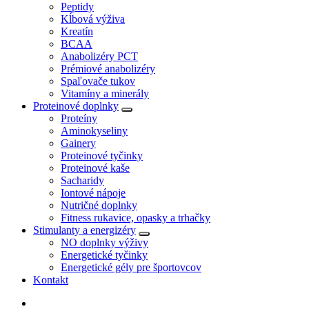
Peptidy
Kĺbová výživa
Kreatín
BCAA
Anabolizéry PCT
Prémiové anabolizéry
Spaľovače tukov
Vitamíny a minerály
Proteinové doplnky
Proteíny
Aminokyseliny
Gainery
Proteinové tyčinky
Proteinové kaše
Sacharidy
Iontové nápoje
Nutričné doplnky
Fitness rukavice, opasky a trhačky
Stimulanty a energizéry
NO doplnky výživy
Energetické tyčinky
Energetické gély pre športovcov
Kontakt