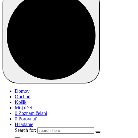
Domov
Obchod
Košík
Môj účet
0
Zoznam želaní
0
Porovnať
Hľadanie
Search for: