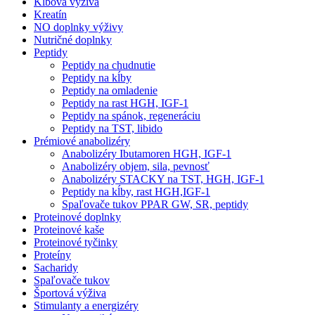
Kĺbová výživa
Kreatín
NO doplnky výživy
Nutričné doplnky
Peptidy
Peptidy na chudnutie
Peptidy na kĺby
Peptidy na omladenie
Peptidy na rast HGH, IGF-1
Peptidy na spánok, regeneráciu
Peptidy na TST, libido
Prémiové anabolizéry
Anabolizéry Ibutamoren HGH, IGF-1
Anabolizéry objem, sila, pevnosť
Anabolizéry STACKY na TST, HGH, IGF-1
Peptidy na kĺby, rast HGH,IGF-1
Spaľovače tukov PPAR GW, SR, peptidy
Proteinové doplnky
Proteinové kaše
Proteinové tyčinky
Proteíny
Sacharidy
Spaľovače tukov
Športová výživa
Stimulanty a energizéry