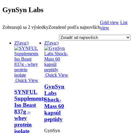
GynSyn Labs
Grid view
List
Zobrazujú sa 2 výsledky
Zoradené podľa najnovších
view
Zľava:)
Zľava:)
Quick View
Quick View
GynSyn
SYNFUL
Labs
Supplements
Shock-
Iso Beast
Mass 60
837g –
kapsúl
whey
peptidy
protein
isolate
GynSyn