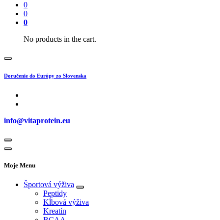
0
0
0
No products in the cart.
Doručenie do Európy zo Slovenska
info@vitaprotein.eu
Moje Menu
Športová výživa
Peptidy
Kĺbová výživa
Kreatín
BCAA