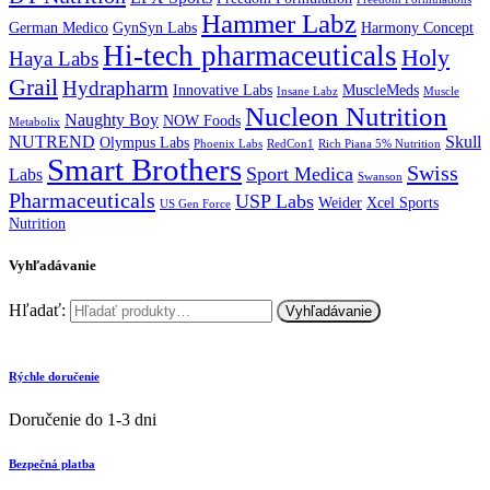
Hammer Labz
German Medico
GynSyn Labs
Harmony Concept
Hi-tech pharmaceuticals
Holy
Haya Labs
Grail
Hydrapharm
Innovative Labs
MuscleMeds
Insane Labz
Muscle
Nucleon Nutrition
Naughty Boy
NOW Foods
Metabolix
NUTREND
Skull
Olympus Labs
Phoenix Labs
RedCon1
Rich Piana 5% Nutrition
Smart Brothers
Swiss
Sport Medica
Labs
Swanson
Pharmaceuticals
USP Labs
Weider
Xcel Sports
US Gen Force
Nutrition
Vyhľadávanie
Hľadať:
Vyhľadávanie
Rýchle doručenie
Doručenie do 1-3 dni
Bezpečná platba