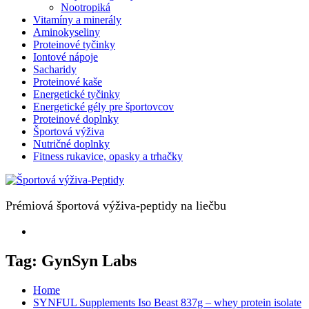
Nootropiká
Vitamíny a minerály
Aminokyseliny
Proteinové tyčinky
Iontové nápoje
Sacharidy
Proteinové kaše
Energetické tyčinky
Energetické gély pre športovcov
Proteinové doplnky
Športová výživa
Nutričné doplnky
Fitness rukavice, opasky a trhačky
Prémiová športová výživa-peptidy na liečbu
Tag:
GynSyn Labs
Home
SYNFUL Supplements Iso Beast 837g – whey protein isolate